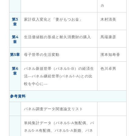
カ
第3
家計収入変化と「妻がもつお金」
木村清美
章
第4
生活価値観の形成と耐久消費財の購入
馬場康彦
章
第5章
母子世帯の生活変動
濱本知寿香
第6
パネル新規世帯（パネル5-B）の経済生
色川卓男
章
活―パネル継続世帯(パネル1-A)との比
較を中心に―
参考資料
パネル調査データ関連論文リスト
単純集計データ（パネル5-A無配偶、パ
ネル5-A有配偶、パネル5-A新婚、パネ