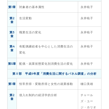
第1章
対象者の基本属性
永井暁子
第2
生活変動
永井暁子
章
第3
職業生活の変化
永井暁子
章
第4
有配偶継続者を中心とした消費生活の
永井暁子
章
変化
第5章
配偶・就業状態変化別消費生活の変化
永井暁子
第Ⅱ部 平成9年度「消費生活に関するパネル調査」の分析
第1章
恒常所得・変動所得と女性の就業移動
樋口美雄
第2
借入れ制約の経済学的分析
チャール
章
ズ・ユー
ジ・ホリオ