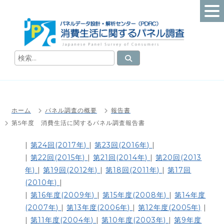
コ
ン
テ
ン
ツ
検
検
索
へ
索
消
ス
対
費
キ
象
生
ッ
:
活
ホーム
パネル調査の概要
報告書
プ
に
第5年度 消費生活に関するパネル調査報告書
関
す
|
第24回(2017年)
|
第23回(2016年)
|
る
|
第22回(2015年)
|
第21回(2014年)
|
第20回(2013
パ
年)
|
第19回(2012年)
|
第18回(2011年)
|
第17回
ネ
(2010年)
|
ル
|
第16年度(2009年)
|
第15年度(2008年)
|
第14年度
調
(2007年)
|
第13年度(2006年)
|
第12年度(2005年)
|
査
|
第11年度(2004年)
|
第10年度(2003年)
|
第9年度