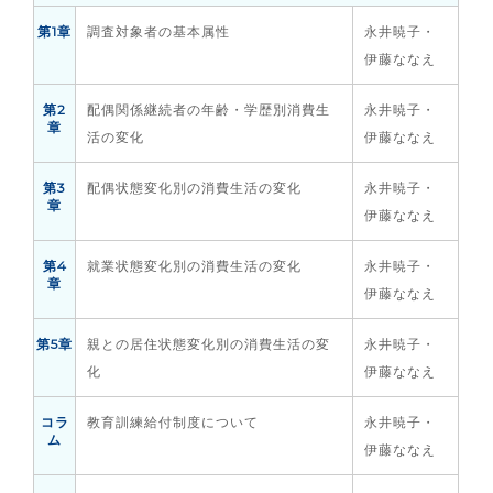
第1章
調査対象者の基本属性
永井暁子・
伊藤ななえ
第2
配偶関係継続者の年齢・学歴別消費生
永井暁子・
章
活の変化
伊藤ななえ
第3
配偶状態変化別の消費生活の変化
永井暁子・
章
伊藤ななえ
第4
就業状態変化別の消費生活の変化
永井暁子・
章
伊藤ななえ
第5章
親との居住状態変化別の消費生活の変
永井暁子・
化
伊藤ななえ
コラ
教育訓練給付制度について
永井暁子・
ム
伊藤ななえ