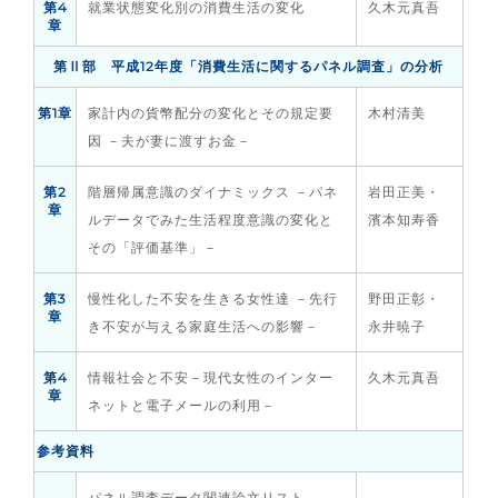
第4
就業状態変化別の消費生活の変化
久木元真吾
章
第Ⅱ部 平成12年度「消費生活に関するパネル調査」の分析
第1章
家計内の貨幣配分の変化とその規定要
木村清美
因 －夫が妻に渡すお金－
第2
階層帰属意識のダイナミックス －パネ
岩田正美・
章
ルデータでみた生活程度意識の変化と
濱本知寿香
その「評価基準」－
第3
慢性化した不安を生きる女性達 －先行
野田正彰・
章
き不安が与える家庭生活への影響－
永井暁子
第4
情報社会と不安－現代女性のインター
久木元真吾
章
ネットと電子メールの利用－
参考資料
パネル調査データ関連論文リスト