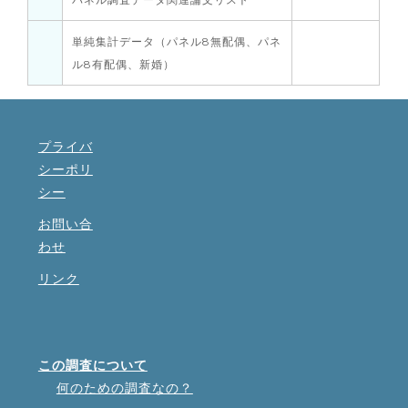
単純集計データ（パネル8無配偶、パネ
ル8有配偶、新婚）
プライバ
シーポリ
シー
お問い合
わせ
リンク
この調査について
何のための調査なの？