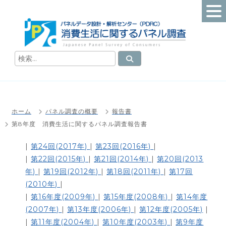
コ
ン
テ
ン
ツ
検
検
索
へ
索
消
ス
対
費
キ
象
生
ッ
:
活
ホーム
パネル調査の概要
報告書
プ
に
第8年度 消費生活に関するパネル調査報告書
関
す
|
第24回(2017年)
|
第23回(2016年)
|
る
|
第22回(2015年)
|
第21回(2014年)
|
第20回(2013
パ
年)
|
第19回(2012年)
|
第18回(2011年)
|
第17回
ネ
(2010年)
|
ル
|
第16年度(2009年)
|
第15年度(2008年)
|
第14年度
調
(2007年)
|
第13年度(2006年)
|
第12年度(2005年)
|
査
|
第11年度(2004年)
|
第10年度(2003年)
|
第9年度