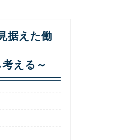
見据えた働
ら考える～