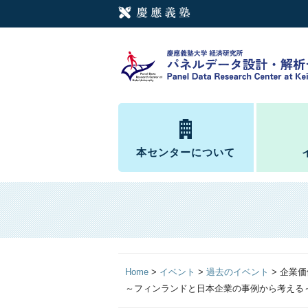
本センターについて
Home
>
イベント
>
過去のイベント
>
企業価
～フィンランドと日本企業の事例から考える