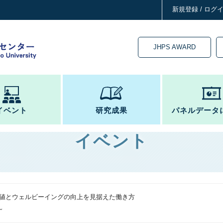
新規登録 / ログ
JHPS AWARD
イベント
研究成果
パネルデータ
イベント
値とウェルビーイングの向上を見据えた働き方
～