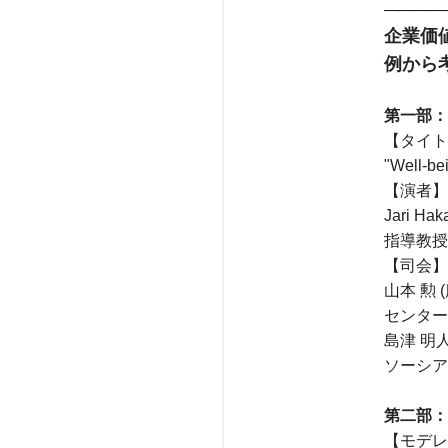
――――
企業価
例から
第一部：
【タイト
"Well-bei
【演者】
Jari Ha
指導教授
【司会】
山本 勲
センター
島津 明
ソーシア
第二部：
【モデレ