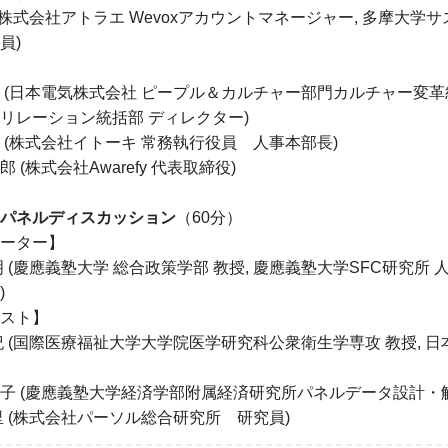
 (株式会社アトラエ Wevoxアカウントマネージャー, 多摩大
員)
 (日本電気株式会社 ピープル＆カルチャー部門カルチャー変
リレーション統括部 ディレクター)
 (株式会社イトーキ 常務執行役員 人事本部長)
 (株式会社Awarefy 代表取締役)
パネルディスカッション
（60分）
ーター】
明 (慶應義塾大学 総合政策学部 教授, 慶應義塾大学SFC研究
)
スト】
紀 (国際医療福祉大学大学院医学研究科公衆衛生学専攻 教授, 
子 (慶應義塾大学経済学部附属経済研究所パネルデータ設計・解
里 (株式会社パーソル総合研究所 研究員)