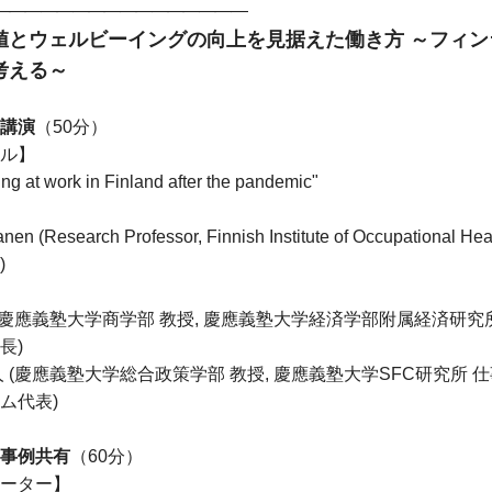
――――――――――――――――
値とウェルビーイングの向上を見据えた働き方 ～フィ
考える～
講演
（50分）
ル】
ng at work in Finland after the pandemic"
kanen (Research Professor, Finnish Institute of Occupat
)
 (慶應義塾大学商学部 教授, 慶應義塾大学経済学部附属経済研
長)
人 (慶應義塾大学総合政策学部 教授, 慶應義塾大学SFC研究所
ム代表)
事例共有
（60分）
ーター】