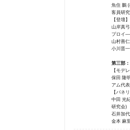
魚住 鵬
客員研究
【登壇】
山岸真弓
プロイ―
山村善仁
小川晋一郎
第三部：
【モデレ
保田 隆
アム代表
【パネリ
中田 光
研究会)
石井加代
金本 麻