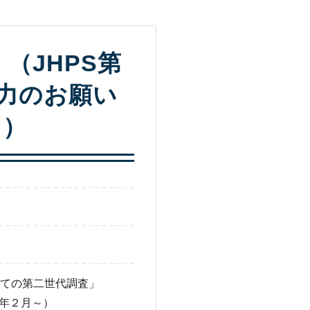
（JHPS第
協力のお願い
～）
ての第二世代調査」
２年２月～）