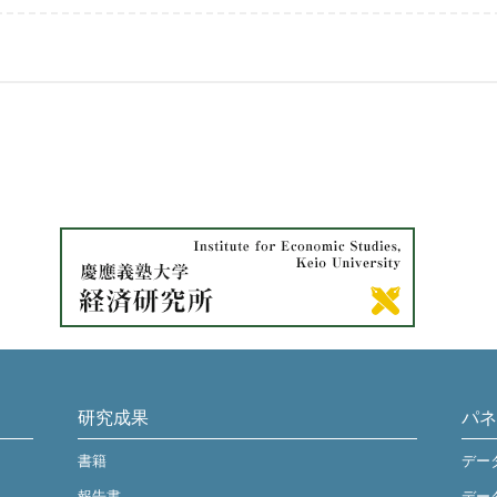
研究成果
パネ
書籍
デー
報告書
デー