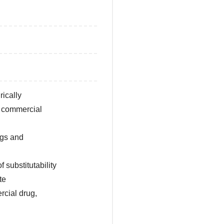
ically
d commercial
ugs and
substitutability
te
rcial drug,