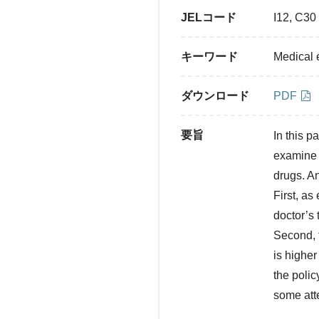
JELコード
I12, C30
キーワード
Medical 
ダウンロード
PDF
要旨
In this 
examine 
drugs. An
First, as
doctor’s 
Second, t
is higher
the polic
some atte