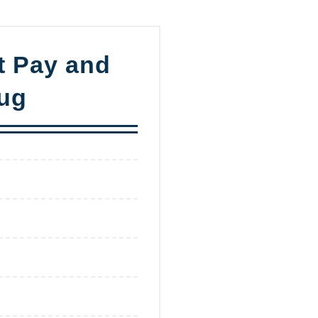
t Pay and
rug