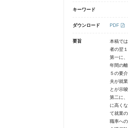
キーワード
ダウンロード
PDF
要旨
本稿では
者の翌１
第一に、
年間の離
５の要介
夫が就業
とが示唆
第二に、
に高くな
て就業の
職率への