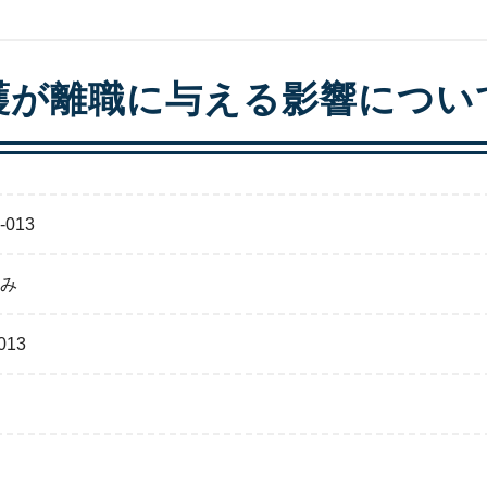
護が離職に与える影響につい
-013
み
013